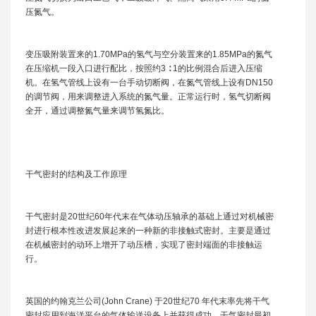
压氮气。
变压吸附装置来的1.70MPa的氢气与空分装置来的1.85MPa的氮气
在压缩机一段入口进行配比，按照约3 ∶ 1的比例混合后进入压缩
机。在氢气管线上设有一台手动切断阀，在氮气管线上设有DN150
的调节阀，用来调整进入系统的氮气量。正常运行时，氢气切断阀
全开，通过调整氮气量来调节氢氮比。
干气密封的结构及工作原理
干气密封是20世纪60年代末在气体动压轴承的基础上通过对机械密
封进行根本性改进发展起来的一种新的非接触式密封。主要是通过
在机械密封的动环上增开了动压槽，实现了密封端面的非接触运
行。
英国的约翰克兰公司(John Crane) 于20世纪70 年代末率先将干气
密封应用到海洋平台的气体输送设备上并获得成功。干气密封最初