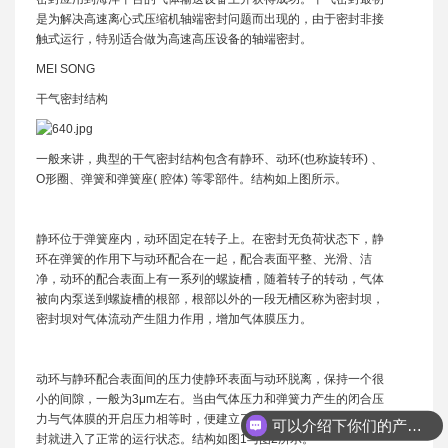
是为解决高速离心式压缩机轴端密封问题而出现的，由于密封非接
触式运行，特别适合做为高速高压设备的轴端密封。
MEI SONG
干气密封结构
一般来讲，典型的干气密封结构包含有静环、动环(也称旋转环) 、
O形圈、弹簧和弹簧座( 腔体) 等零部件。结构如上图所示。
静环位于弹簧座内，动环固定在转子上。在密封无负荷状态下，静
环在弹簧的作用下与动环配合在一起，配合表面平整、光滑、洁
净，动环的配合表面上有一系列的螺旋槽，随着转子的转动，气体
被向内泵送到螺旋槽的根部，根部以外的一段无槽区称为密封坝，
密封坝对气体流动产生阻力作用，增加气体膜压力。
动环与静环配合表面间的压力使静环表面与动环脱离，保持一个很
小的间隙，一般为3μm左右。当由气体压力和弹簧力产生的闭合压
力与气体膜的开启压力相等时，便建立了稳定的平衡间隙，干气密
可以介绍下你们的产品么
封就进入了正常的运行状态。结构如图1与图2所示。