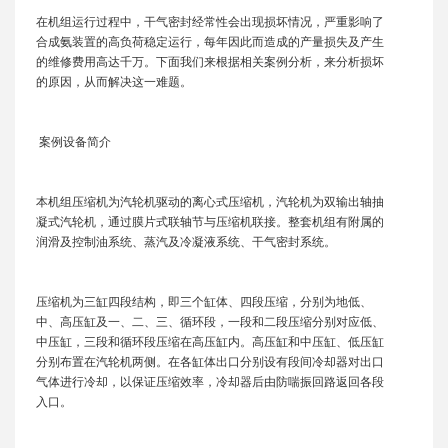
在机组运行过程中，干气密封经常性会出现损坏情况，严重影响了
合成氨装置的高负荷稳定运行，每年因此而造成的产量损失及产生
的维修费用高达千万。下面我们来根据相关案例分析，来分析损坏
的原因，从而解决这一难题。
案例设备简介
本机组压缩机为汽轮机驱动的离心式压缩机，汽轮机为双输出轴抽
凝式汽轮机，通过膜片式联轴节与压缩机联接。整套机组有附属的
润滑及控制油系统、蒸汽及冷凝液系统、干气密封系统。
压缩机为三缸四段结构，即三个缸体、四段压缩，分别为地低、
中、高压缸及一、二、三、循环段，一段和二段压缩分别对应低、
中压缸，三段和循环段压缩在高压缸内。高压缸和中压缸、低压缸
分别布置在汽轮机两侧。在各缸体出口分别设有段间冷却器对出口
气体进行冷却，以保证压缩效率，冷却器后由防喘振回路返回各段
入口。