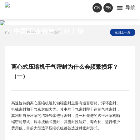
导航
CN
EN
新闻中心
为
中国工业智造
贡献力量
首页
|
新闻中心
|
公司新闻
返回上一页
离心式压缩机干气密封为什么会频繁损坏？
（一）
高速旋转的离心压缩机组其轴端密封主要有迷宫密封、浮环密封、
机械密封和干气密封四大类。其中的干气密封即干运转气体密封，
其利用自身压缩的洁净气体进行密封，是一种先进的透平压缩机轴
端密封形式，属非接触式密封，其密封性能好、寿命长、运行维护
费用低，目前大型透平压缩机组都首选这种密封形式。