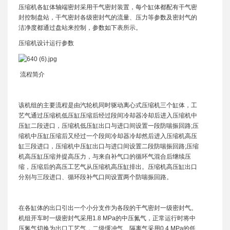
压缩机各缸体轴端密封采用干气密封装置，每个缸体都配有干气密
封控制盘站，干气密封各级密封气的流量、压力等参数及密封气的
洁净度都通过盘站来控制，参数如下表所示。
压缩机设计运行参数
流程简介
该机组的主要流程是由汽轮机同时驱动离心式压缩机三个缸体，工
艺气通过压缩机低压缸压缩后经过段间冷却器冷却后进入压缩机中
压缸二段进口，压缩机低压缸出口与进口间设置一段防喘振回路;压
缩机中压缸压缩后又经过一个段间冷却器冷却然后进入压缩机高压
缸三段进口，压缩机中压缸出口与进口间设置二段防喘振回路;压缩
机高压缸压缩并提高压力，与来自补气口的循环气混合后继续压
缩，压缩后的高压工艺气从压缩机高压缸排出。压缩机高压缸出口
分别与三段进口、循环段补气口间设置两个防喘振回路。
在各缸体的出口引出一个小分支作为各段的干气密封一级密封气。
机组开车时一级密封气采用1.8 MPa的中压氮气，正常运行时将中
压氮气切换为出口工艺气，二级缓冲气、隔离气采用0.4 MPa的低