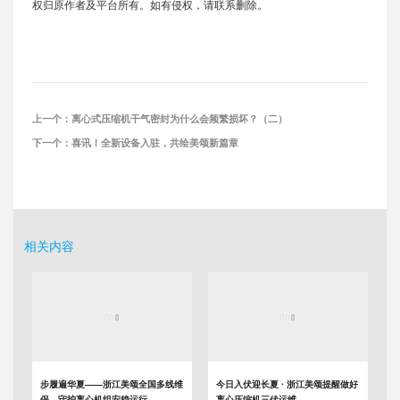
权归原作者及平台所有。如有侵权，请联系删除。
上一个：
离心式压缩机干气密封为什么会频繁损坏？（二）
下一个：
喜讯！全新设备入驻，共绘美颂新篇章
相关内容
步履遍华夏——浙江美颂全国多线维
今日入伏迎长夏 · 浙江美颂提醒做好
保，守护离心机组安稳运行
离心压缩机三伏运维