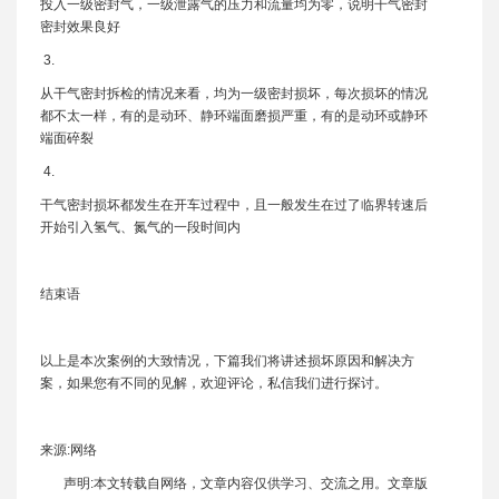
投入一级密封气，一级泄露气的压力和流量均为零，说明干气密封
密封效果良好
3.
从干气密封拆检的情况来看，均为一级密封损坏，每次损坏的情况
都不太一样，有的是动环、静环端面磨损严重，有的是动环或静环
端面碎裂
4.
干气密封损坏都发生在开车过程中，且一般发生在过了临界转速后
开始引入氢气、氮气的一段时间内
结束语
以上是本次案例的大致情况，下篇我们将讲述损坏原因和解决方
案，如果您有不同的见解，欢迎评论，私信我们进行探讨。
来源:网络
声明:本文转载自网络，文章内容仅供学习、交流之用。文章版