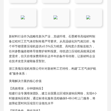
新材料行业作为战略性新兴产业，其碳纤维、石墨烯等高端材料制
备过程对工艺气体控制有着严苛要求。从高温碳化到气相沉积，每
个环节都需要压缩机提供±0.5%压力精度、高纯度介质输送能力，
任何参数偏差都将导致整炉材料报废。传统进口压缩机虽能满足精
度需求，但天价维保费用和长达半年的备件等待期，让新材料企业
在技术攻坚关键期备受掣肘。
浙江美颂压缩机有限公司针对新材料工艺特性，构建"工艺气体护航
者"服务体系：
美颂解决方案的核心价值
【高效维保，分钟级响应】
组建行业专属维保团队，建立全国重点区域快速响应网络，实现4小
时极速响应机制，通过标准化服务流程确保8-48小时上门服务，将
故障处置时间压缩至行业领先水平
【国产备件，替代无忧】